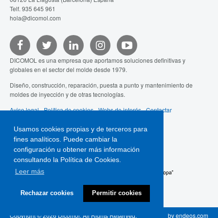
Telf. 935 645 961
hola@dicomol.com
DICOMOL es una empresa que aportamos soluciones definitivas y
globales en el sector del molde desde 1979.
Diseño, construcción, reparación, puesta a punto y mantenimiento de
moldes de inyección y de otras tecnologías.
Aviso legal
-
Política de cookies
-
Webs de interés
-
Contactar
Usamos cookies propias y de terceros para
fines analíticos. Puede cambiar la
configuración u obtener más información
consultando la Política de Cookies.
Leer más
Rechazar cookies
Permitir cookies
Copyright © 2026 Dicomol. All Rights Reserved.
by
endeos.com