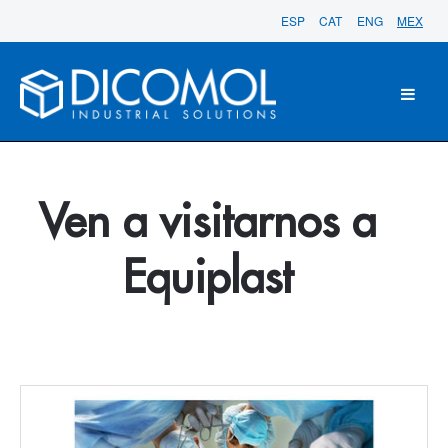
ESP
CAT
ENG
MEX
Ven a visitarnos a
Equiplast