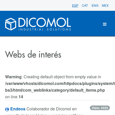
ESP
CAT
ENG
MEX
Webs de interés
Warning
: Creating default object from empty value in
/var/www/vhosts/dicomol.com/httpdocs/plugins/system/t
bs3/html/com_weblinks/category/default_items.php
on line
14
Visto: 4325
Endeos
Colaborador de Dicomol en