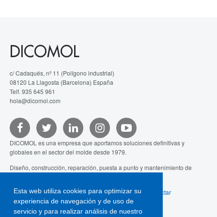
DICOMOL
c/ Cadaqués, nº 11 (Polígono industrial)
08120 La Llagosta (Barcelona) España
Telf. 935 645 961
hola@dicomol.com
DICOMOL es una empresa que aportamos soluciones definitivas y
globales en el sector del molde desde 1979.
Diseño, construcción, reparación, puesta a punto y mantenimiento de
moldes de inyección y de otras tecnologías.
Esta web utiliza cookies para optimizar su
Aviso legal
-
Política de cookies
-
Webs de interés
-
Contactar
experiencia de navegación y de uso de
servicio y para realizar análisis de nuestro