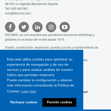
08120 La Llagosta (Barcelona) España
Telf. 935 645 961
hola@dicomol.com
DICOMOL es una empresa que aportamos soluciones definitivas y
globales en el sector del molde desde 1979.
Diseño, construcción, reparación, puesta a punto y mantenimiento de
moldes de inyección y de otras tecnologías.
Esta web utiliza cookies para optimizar su
Aviso legal
-
Política de cookies
-
Webs de interés
-
Contactar
experiencia de navegación y de uso de
servicio y para realizar análisis de nuestro
tráfico que permitan mejorarla.
Puede cambiar la configuración u obtener
más información consultando la Política de
Cookies.
Leer más
Rechazar cookies
Permitir cookies