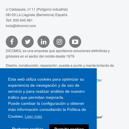
c/ Cadaqués, nº 11 (Polígono industrial)
08120 La Llagosta (Barcelona) España
Telf. 935 645 961
hola@dicomol.com
DICOMOL es una empresa que aportamos soluciones definitivas y
globales en el sector del molde desde 1979.
Diseño, construcción, reparación, puesta a punto y mantenimiento de
moldes de inyección y de otras tecnologías.
Esta web utiliza cookies para optimizar su
Aviso legal
-
Política de cookies
-
Webs de interés
-
Contactar
experiencia de navegación y de uso de
servicio y para realizar análisis de nuestro
tráfico que permitan mejorarla.
Puede cambiar la configuración u obtener
más información consultando la Política de
Cookies.
Leer más