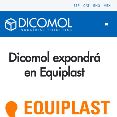
ESP
CAT
ENG
MEX
Dicomol expondrá
en Equiplast