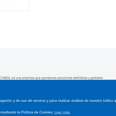
COMOL es una empresa que aportamos soluciones definitivas y globales
 el sector del molde desde 1979.
seño, construcción, reparación, puesta a punto y mantenimiento de
ldes de inyección y de otras tecnologías.
gación y de uso de servicio y para realizar análisis de nuestro tráfico
iso legal
-
Política de cookies
-
Webs de interés
-
Contactar
sultando la Política de Cookies.
Leer más