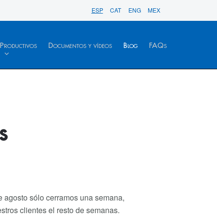
ESP
CAT
ENG
MEX
 Productivos
Documentos y vídeos
Blog
FAQs
s
de agosto sólo cerramos una semana,
tros clientes el resto de semanas.