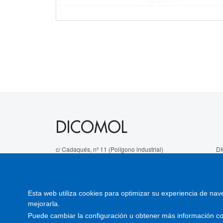
DICOMOL
c/ Cadaqués, nº 11 (Polígono industrial)
DI
08120 La Llagosta (Barcelona) España
en
Telf. 935 645 961
Di
hola@dicomol.com
mo
Esta web utiliza cookies para optimizar su experiencia de nave
Av
mejorarla.
Puede cambiar la configuración u obtener más información con