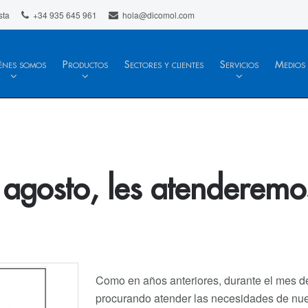
sta
+34 935 645 961
hola@dicomol.com
énes somos
Productos
Sectores y clientes
Servicios
Medios
 agosto, les atenderemo
Como en años anteriores, durante el mes 
procurando atender las necesidades de nues