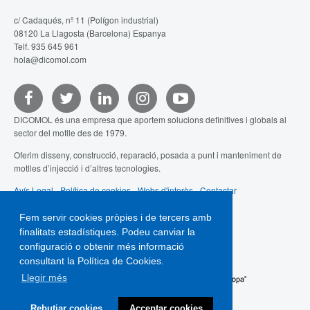
c/ Cadaqués, nº 11 (Polígon industrial)
08120 La Llagosta (Barcelona) Espanya
Telf. 935 645 961
hola@dicomol.com
DICOMOL és una empresa que aportem solucions definitives i globals al
sector del motlle des de 1979.
Oferim disseny, construcció, reparació, posada a punt i manteniment de
motlles d’injecció i d’altres tecnologies.
Avís Legal
-
Política de cookies
-
Webs d'interès
-
Contactar
Fem servir cookies pròpies i de tercers amb
finalitats estadístiques. Podeu canviar la
configuració o obtenir més informació
consultant la Política de Cookies.
Llegir més
Rebutjar cookies
Acceptar cookies