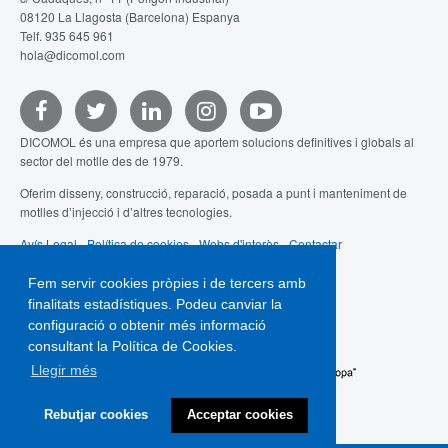
08120 La Llagosta (Barcelona) Espanya
Telf. 935 645 961
hola@dicomol.com
DICOMOL és una empresa que aportem solucions definitives i globals al
sector del motlle des de 1979.
Oferim disseny, construcció, reparació, posada a punt i manteniment de
motlles d’injecció i d’altres tecnologies.
Avís Legal
-
Política de cookies
-
Webs d'interès
-
Contactar
Fem servir cookies pròpies i de tercers amb
finalitats estadístiques. Podeu canviar la
configuració o obtenir més informació
consultant la Política de Cookies.
Llegir més
Rebutjar cookies
Acceptar cookies