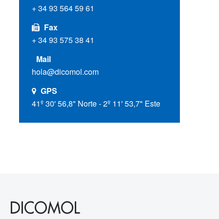
+ 34 93 564 59 61
Fax
+ 34 93 575 38 41
Mail
hola@dicomol.com
GPS
41º 30' 56,8" Norte - 2º 11' 53,7" Este
DICOMOL