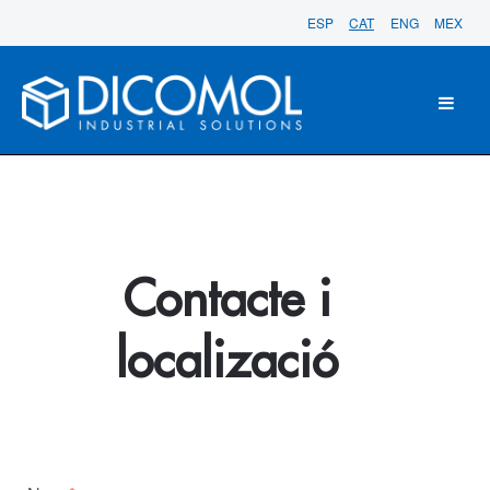
ESP
CAT
ENG
MEX
Contacte i
localizació