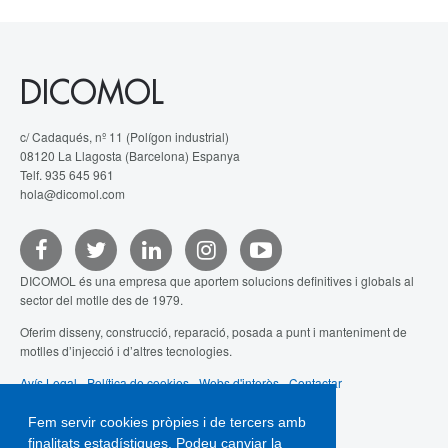
DICOMOL
c/ Cadaqués, nº 11 (Polígon industrial)
08120 La Llagosta (Barcelona) Espanya
Telf. 935 645 961
hola@dicomol.com
DICOMOL és una empresa que aportem solucions definitives i globals al
sector del motlle des de 1979.
Oferim disseny, construcció, reparació, posada a punt i manteniment de
motlles d’injecció i d’altres tecnologies.
Avís Legal
-
Política de cookies
-
Webs d'interès
-
Contactar
Fem servir cookies pròpies i de tercers amb
finalitats estadístiques. Podeu canviar la