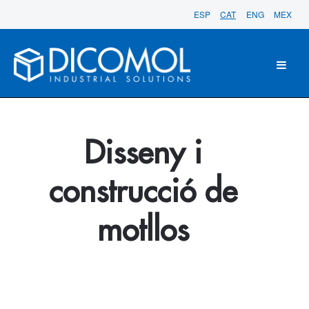
ESP
CAT
ENG
MEX
Disseny i
construcció de
motllos