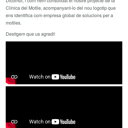
Dicomol, i com hem consolidat el nostre projecte de la
Clínica del Motlle, acompanyant-lo del nou logotip que
ens identifica com empresa global de solucions per a
motlles.
Desitgem que us agradi!