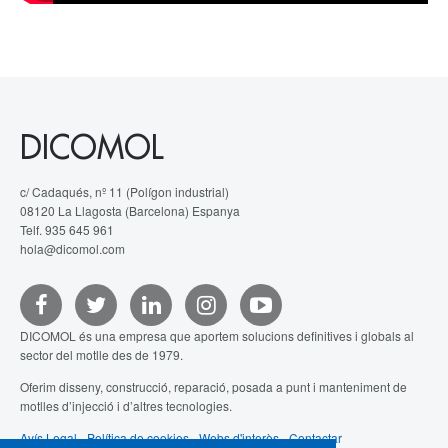
DICOMOL
c/ Cadaqués, nº 11 (Polígon industrial)
08120 La Llagosta (Barcelona) Espanya
Telf. 935 645 961
hola@dicomol.com
DICOMOL és una empresa que aportem solucions definitives i globals al
sector del motlle des de 1979.
Oferim disseny, construcció, reparació, posada a punt i manteniment de
motlles d’injecció i d’altres tecnologies.
Avís Legal
-
Política de cookies
-
Webs d'interès
-
Contactar